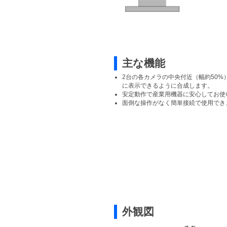
主な機能
2台の各カメラの中央付近（幅約50%
に表示できるように合成します。
安定動作で産業用機器に安心してお使
面倒な操作がなく簡単接続で使用でき
外観図