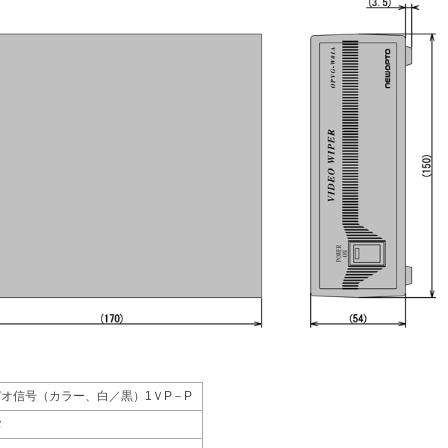
オ信号（カラー、白／黒）1ＶP－P
タ