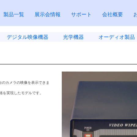
製品一覧
展示会情報
サポート
会社概要
デジタル映像機器
光学機器
オーディオ製品
2台のカメラの映像を表示できま
格を実現したモデルです。