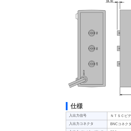
仕様
入出力信号
ＮＴＳＣビデ
入出力コネクタ
BNCコネク