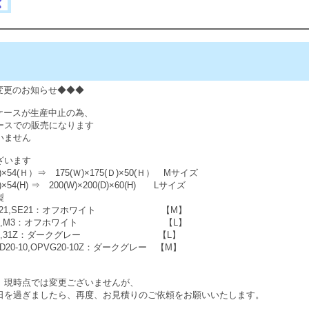
変更のお知らせ◆◆◆
ケースが生産中止の為、
ースでの販売になります
いません
ざいます
D)×54(Ｈ）⇒ 175(Ｗ)×175(Ｄ)×50(Ｈ） Mサイズ
4(H) ⇒ 200(W)×200(D)×60(H) Lサイズ
製
,20A,21,SE21：オフホワイト 【M】
0,M2,M3：オフホワイト 【L】
10,31,31Z：ダークグレー 【L】
20-10,OPVG20-10Z：ダークグレー 【M】
、現時点では変更ございませんが、
を過ぎましたら、再度、お見積りのご依頼をお願いいたします。