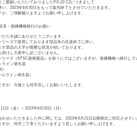
ご愛顧いただいておりましたPX-20 C2につきまして
い、2023年9月30日をもって販売終了とさせていただきます。
すが、ご理解賜りますようお願い申し上げます。
期延長・後継機種移行のお願い
いただき誠にありがとうございます。
Gシリーズで使用しております部品等の生産終了に伴い、
ます部品の入手が困難な状況が続いております。
お掛けし大変申し訳ございません。
Gシリーズ（NTSC規格製品）を徐々にではございますが、後継機種へ移行し
ンライン発生器
Y6）
スケールライン発生器）
ますが、今後とも何卒宜しくお願いいたします。
11日（金）～2022年8月20日（日）
わせいただきました件に関しては、2023年8月21日以降順次ご対応させて
ますが、何卒ご了承くださいますよう宜しくお願い申し上げます。