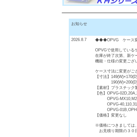
お知らせ
2026.8.7
◆◆◆OPVG ケース
OPVGで使用している
在庫が終了次第、新ケ
機能・仕様の変更ござ
ケース寸法に変更がご
【寸法】149(W)×170(
190(W)×200(D)×5
【素材】プラスチック
【色】OPVG-02D
OPVG-MX1
OPVG-40,1
OPVG-01B,OPHD
【価格】変更なし
※価格につきましては
お見積り期限の３０日