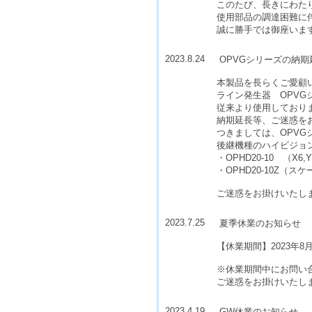
このたび、長きにわたり
使用部品の調達困難に伴
誠に勝手では御座いま
2023.8.24
OPVGシリーズの納
本製品を長らくご愛顧
ライン発生器 OPV
従来より使用しており
納期延長等、ご迷惑を
つきましては、OPV
後継機種のハイビジョ
・OPHD20-10 （X6,
・OPHD20-10Z（
ご迷惑をお掛けいたし
2023.7.25
夏季休業のお知らせ
【休業期間】2023年8月
※休業期間中にお問い合
ご迷惑をお掛けいたし
2023.4.19
GW休業のお知らせ