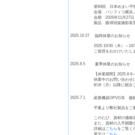
第84回 日本めまい平
会場 パシフィコ横浜
会期 2025年11月27日
製品 眼球回旋撮影装置 
2025.10.27
臨時休業のお知らせ
2025.10/30（木）
ご迷惑をおかけいたし
2025.8.5
夏季休業のお知らせ
【休業期間】2025.8.9～2
休業中のお問い合わせ
8/18（月）以降に順
2025.7.1
産業機器OPVG等 価
平素より弊社製品をご
このたび、資材の価格高
また、資材の入手困難
詳細は
こちら
をご覧く
英文は
こちら