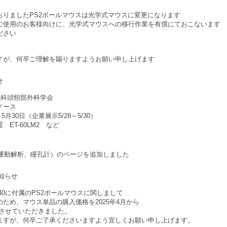
ておりましたPS2ボールマウスは光学式マウスに変更になります
ご使用のお客様向けに、光学式マウスへの移行作業を有償にておこないます
ださい
すが、何卒ご理解を賜りますようお願い申し上げます
せ
喉科頭頸部外科学会
ノース
5月30日（企業展示5/28～5/30）
ET-60LM2 など
運動解析、瞳孔計）のページを追加しました
知らせ
1Z、40に付属のPS2ボールマウスに関しまして
ため、マウス単品の購入価格を2025年4月から
変更させていただきました。
ますが、何卒ご了承くださいますよう宜しくお願い申し上げます。