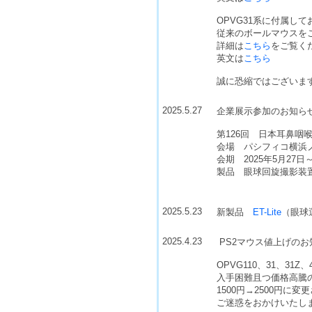
OPVG31系に付属し
従来のボールマウスを
詳細は
こちら
をご覧く
英文は
こちら
誠に恐縮ではございま
2025.5.27
企業展示参加のお知ら
第126回 日本耳鼻咽
会場 パシフィコ横浜
会期 2025年5月27日～
製品 眼球回旋撮影装置 
2025.5.23
新製品
ET-Lite
（眼球
2025.4.23
PS2マウス値上げのお
OPVG110、31、3
入手困難且つ価格高騰の
1500円→2500円に
ご迷惑をおかけいたし